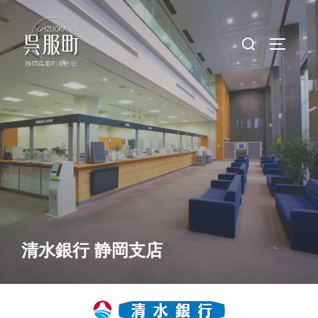
コ
ン
検
サイドバ
テ
索
ン
対
ツ
象:
へ
ス
キ
ッ
プ
清水銀行 静岡支店