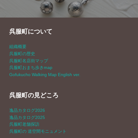
ビ
ゲ
呉服町について
ー
組織概要
シ
呉服町の歴史
呉服町名店街マップ
ョ
呉服町おまち歩きmap
Gofukucho Walking Map English ver.
ン
呉服町の見どころ
逸品カタログ2026
逸品カタログ2025
呉服町老舗探訪
呉服町の 道空間モニュメント