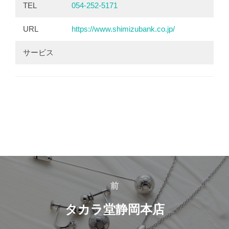
TEL
054-252-5171
URL
https://www.shimizubank.co.jp/
サービス
投
前
前
稿
タカラ堂静岡本店
ナ