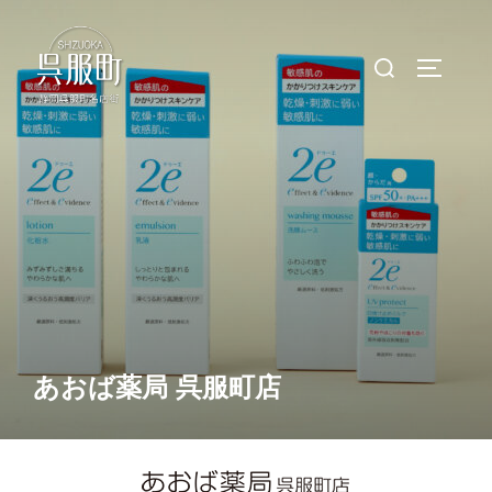
コ
ン
検
サイドバ
テ
索
ン
対
ツ
象:
へ
ス
キ
ッ
プ
あおば薬局 呉服町店