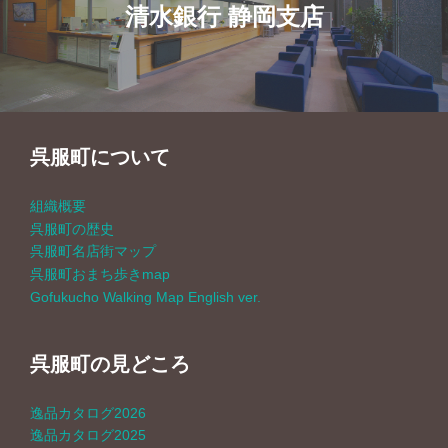
清水銀行 静岡支店
ナ
ビ
ゲ
呉服町について
ー
組織概要
シ
呉服町の歴史
呉服町名店街マップ
ョ
呉服町おまち歩きmap
Gofukucho Walking Map English ver.
ン
呉服町の見どころ
逸品カタログ2026
逸品カタログ2025