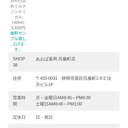
日やけ止
めミルク
ノンケミ
カル
（40ml）
2,420円
無料サン
プル差し
上げま
す。
SHOP
あおば薬局 呉服町店
38
住所
〒420-0031 静岡市葵区呉服町1-5-2 法
月ビル1F
営業時
月～金曜日AM8:45～PM6:30
間
土曜日AM8:45～PM1:00
定休日
日・祝日