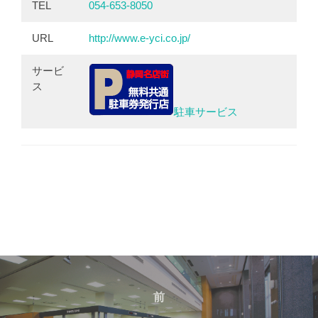
TEL
054-653-8050
URL
http://www.e-yci.co.jp/
サービ
ス
駐車サービス
投
前
前
稿