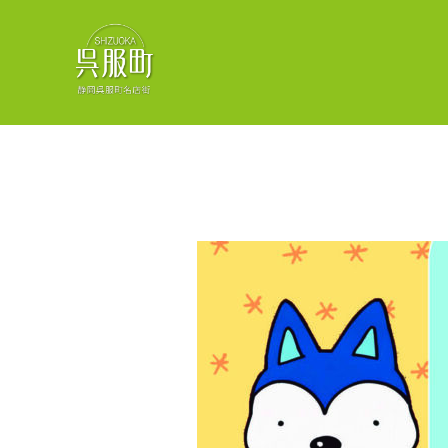
コ
ン
テ
ン
ツ
へ
ス
キ
ッ
プ