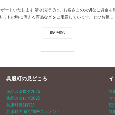
をサポートいたします 清水銀行では、お客さまの大切なご資金
もしもの時に備える商品などをご用意しています。ぜひお気 …
“清水銀行 静岡支店”
続きを読む
呉服町の見どころ
イ
逸品カタログ2026
呉
逸品カタログ2025
マ
呉服町老舗探訪
望
呉服町の 道空間モニュメント
呉