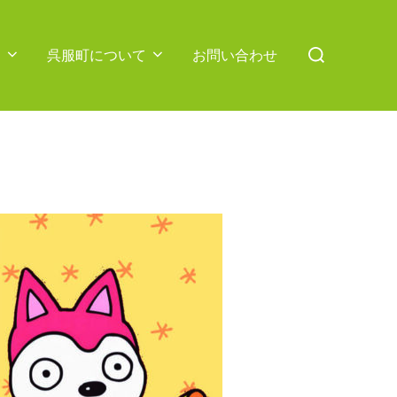
検
ス
呉服町について
お問い合わせ
索
対
象: