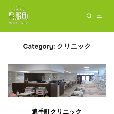
コ
ン
検
サイドバ
テ
索
ン
対
ツ
象:
へ
Category:
クリニック
ス
キ
ッ
プ
追手町クリニック