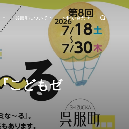
検
ス
呉服町について
お問い合わせ
索
対
象:
町『こどもゼ