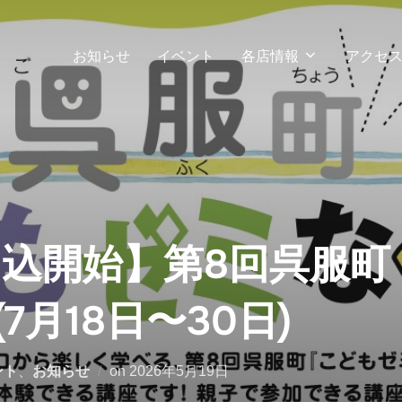
お知らせ
イベント
各店情報
アクセ
申込開始】第8回呉服
7月18日〜30日)
投
ント
、
お知らせ
on
2026年5月19日
稿