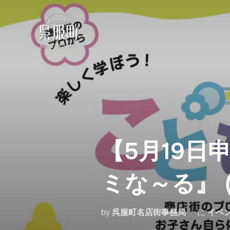
コ
ン
テ
ン
ツ
へ
ス
キ
ッ
プ
【5月19日
ミな～る』 (
by
呉服町名店街事務局
に
イベ