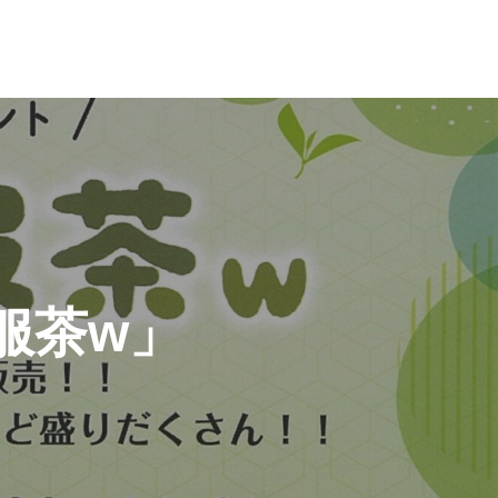
呉服茶w」