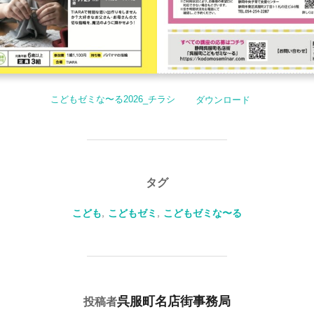
こどもゼミな〜る2026_チラシ
ダウンロード
タグ
こども
,
こどもゼミ
,
こどもゼミな〜る
投稿者
呉服町名店街事務局
投稿者