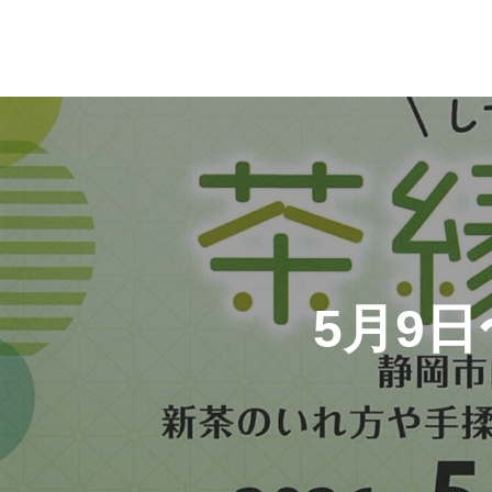
投
稿
ナ
ビ
5月9日
ゲ
ー
シ
ョ