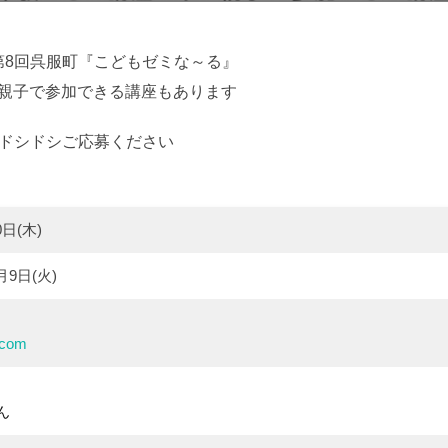
日:
第8回呉服町『こどもゼミな～る』
 親子で参加できる講座もあります
! ドシドシご応募ください
0日(木)
月9日(火)
.com
ん