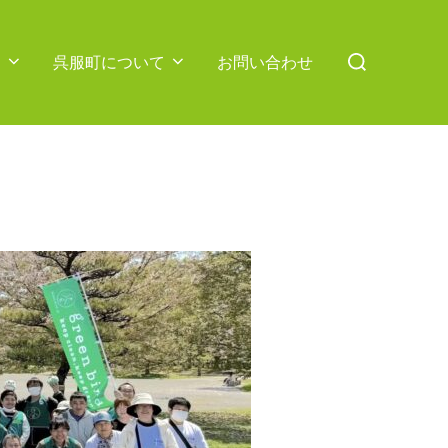
検
ス
呉服町について
お問い合わせ
索
対
象: