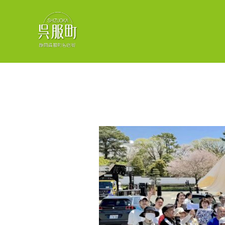
コ
ン
テ
ン
ツ
へ
ス
キ
ッ
プ