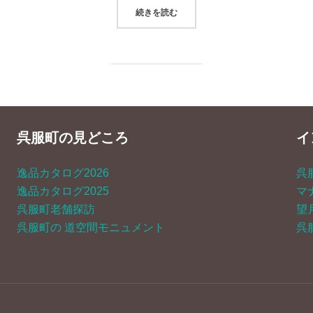
“4月12日 まちなか清掃活動「SMIL
続きを読む
呉服町の見どころ
イ
逸品カタログ2026
呉
逸品カタログ2025
マ
呉服町老舗探訪
望
呉服町の 道空間モニュメント
呉