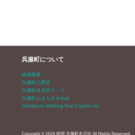
呉服町について
組織概要
呉服町の歴史
呉服町名店街マップ
呉服町おまち歩きmap
Gofukucho Walking Map English ver.
Copyright © 2026 静岡 呉服町名店街 All Rights Reserved.