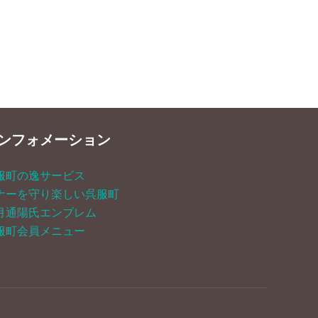
E! !」実施します！”
ンフォメーション
服町の逸サービス
ナーを守り楽しい呉服町
月通陽氏エンブレム
服町会員メニュー