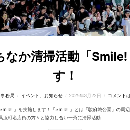
ちなか清掃活動「Smile
す！
投
街事務局
イベント
、
お知らせ
2025年3月22日
コメント
稿
「Smile!!」を実施します！「Smile!!」とは「駿府城公園
日:
呉服町名店街の方々と協力し合い一斉に清掃活動 …