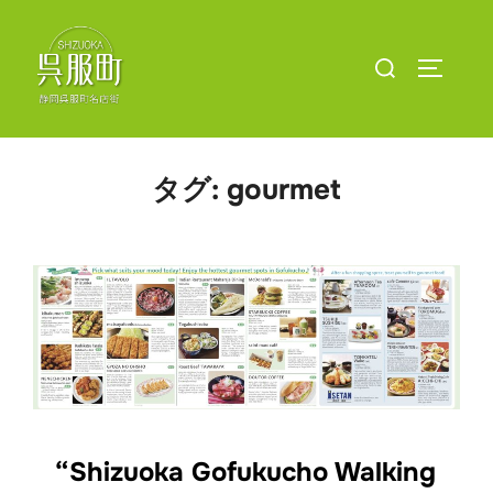
コ
ン
検
サイドバ
テ
索
ン
対
ツ
象:
へ
タグ:
gourmet
ス
キ
ッ
プ
“Shizuoka Gofukucho Walking