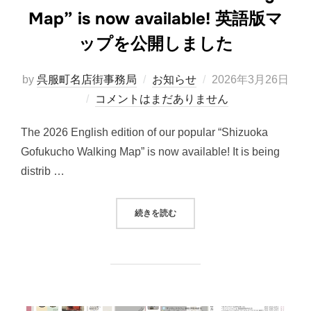
Map” is now available! 英語版マ
ップを公開しました
投
by
呉服町名店街事務局
お知らせ
2026年3月26日
稿
コメントはまだありません
日:
The 2026 English edition of our popular “Shizuoka
Gofukucho Walking Map” is now available! It is being
distrib …
““SHIZUOKA GOFUKUCHO WA
続きを読む