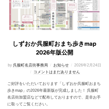
しずおか呉服町おまち歩きmap
2026年版公開
投
by
呉服町名店街事務局
お知らせ
2026年2月24日
稿
コメントはまだありません
日:
ご好評をいただいております「しずおか呉服町おまち
歩きmap」の2026年最新版が完成しました！ 呉服町
名店街加盟店などで配布しておりますので、是非お手
に取ってご覧ください。