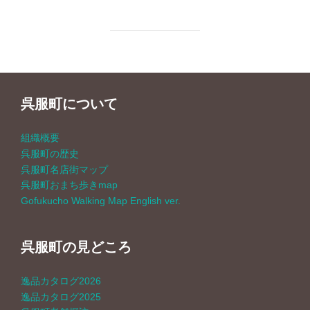
呉服町について
組織概要
呉服町の歴史
呉服町名店街マップ
呉服町おまち歩きmap
Gofukucho Walking Map English ver.
呉服町の見どころ
逸品カタログ2026
逸品カタログ2025