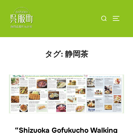
コ
ン
検
サイドバ
テ
索
ン
対
ツ
象:
へ
タグ:
静岡茶
ス
キ
ッ
プ
“Shizuoka Gofukucho Walking