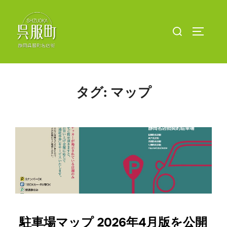
コ
ン
検
サイドバ
テ
索
ン
対
ツ
象:
へ
タグ:
マップ
ス
キ
ッ
プ
駐車場マップ 2026年4月版を公開