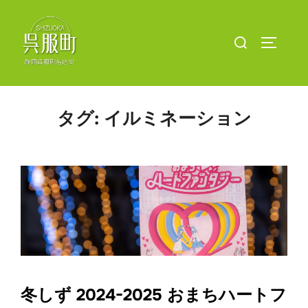
コ
ン
検
サイドバ
テ
索
ン
対
ツ
象:
へ
タグ:
イルミネーション
ス
キ
ッ
プ
冬しず 2024-2025 おまちハートフ