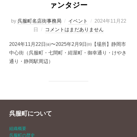
ァンタジー
投
by
呉服町名店街事務局
イベント
2024年11月22
稿
日
コメントはまだありません
日:
2024年11月22日㈮〜2025年2月9日㈰【場所】静岡市
中心街（呉服町・七間町・紺屋町・御幸通り・けやき
通り・静岡駅周辺）
呉服町について
組織概要
呉服町の歴史