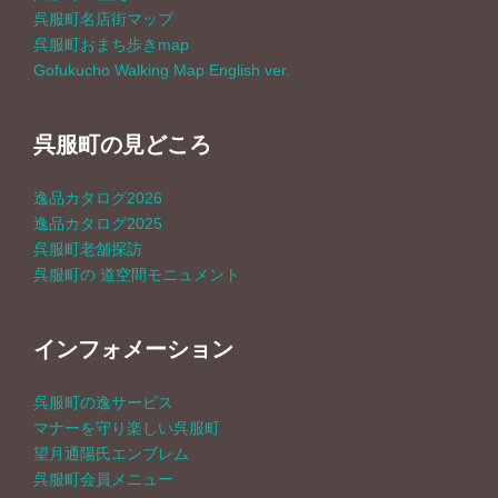
呉服町名店街マップ
呉服町おまち歩きmap
Gofukucho Walking Map English ver.
呉服町の見どころ
逸品カタログ2026
逸品カタログ2025
呉服町老舗探訪
呉服町の 道空間モニュメント
インフォメーション
呉服町の逸サービス
マナーを守り楽しい呉服町
望月通陽氏エンブレム
呉服町会員メニュー