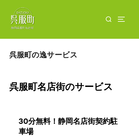
コ
ン
検
サイドバ
テ
索
ン
対
ツ
象:
へ
呉服町の逸サービス
ス
キ
ッ
プ
呉服町名店街のサービス
30分無料！静岡名店街契約駐
車場