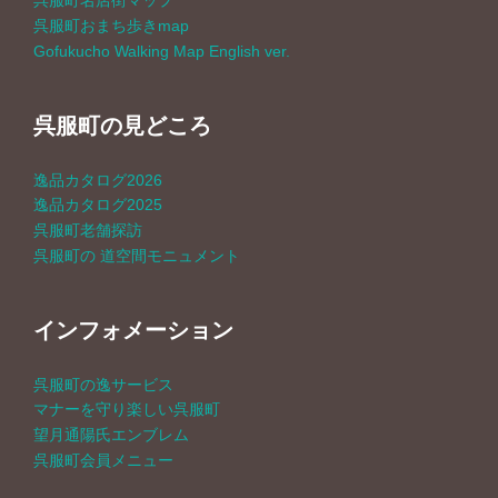
呉服町名店街マップ
呉服町おまち歩きmap
Gofukucho Walking Map English ver.
呉服町の見どころ
逸品カタログ2026
逸品カタログ2025
呉服町老舗探訪
呉服町の 道空間モニュメント
インフォメーション
呉服町の逸サービス
マナーを守り楽しい呉服町
望月通陽氏エンブレム
呉服町会員メニュー