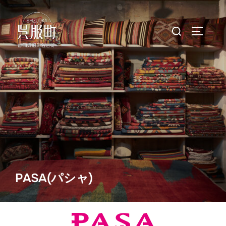
コ
ン
検
サイドバ
テ
索
ン
対
ツ
象:
へ
ス
キ
ッ
プ
PASA(パシャ)