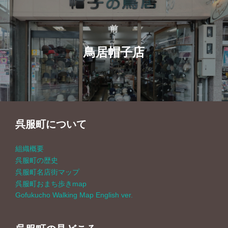
投
前
前
稿
鳥居帽子店
ナ
ビ
ゲ
呉服町について
ー
組織概要
シ
呉服町の歴史
呉服町名店街マップ
ョ
呉服町おまち歩きmap
Gofukucho Walking Map English ver.
ン