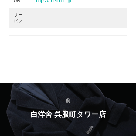
URL
https://medio.or.jp
サー
ビス
投
前
前
稿
白洋舍 呉服町タワー店
ナ
ビ