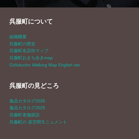
ゲ
呉服町について
ー
組織概要
シ
呉服町の歴史
呉服町名店街マップ
ョ
呉服町おまち歩きmap
Gofukucho Walking Map English ver.
ン
呉服町の見どころ
逸品カタログ2026
逸品カタログ2025
呉服町老舗探訪
呉服町の 道空間モニュメント