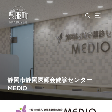
コ
ン
検
サイドバ
テ
索
ン
対
ツ
象:
へ
ス
キ
ッ
プ
静岡市静岡医師会健診センター
MEDIO