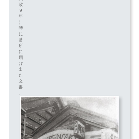
政
9
年
）
時
に
番
所
に
届
け
出
た
文
書
。