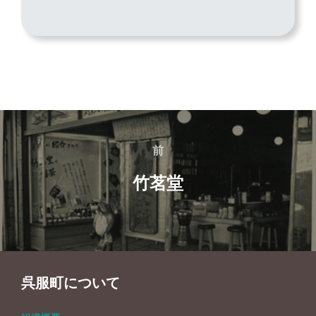
投
前
前
稿
竹茗堂
ナ
ビ
ゲ
呉服町について
ー