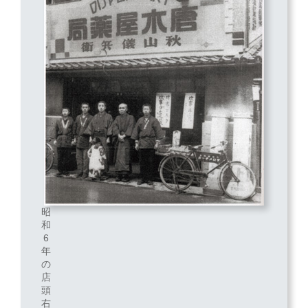
昭
和
6
年
の
店
頭
右