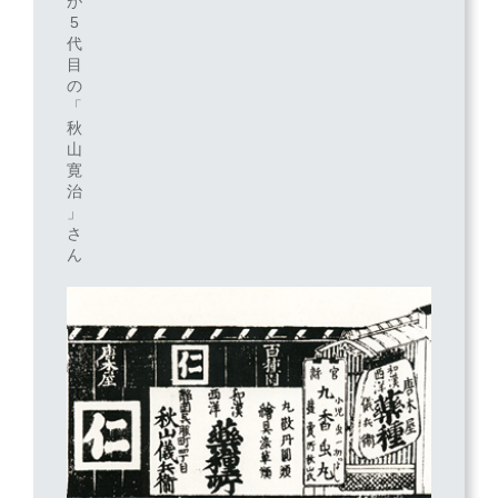
が
5
代
目
の
「
秋
山
寛
治
」
さ
ん