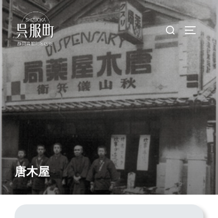
コ
ン
検
サイドバ
テ
索
ン
対
ツ
象:
へ
ス
キ
ッ
プ
唐木屋