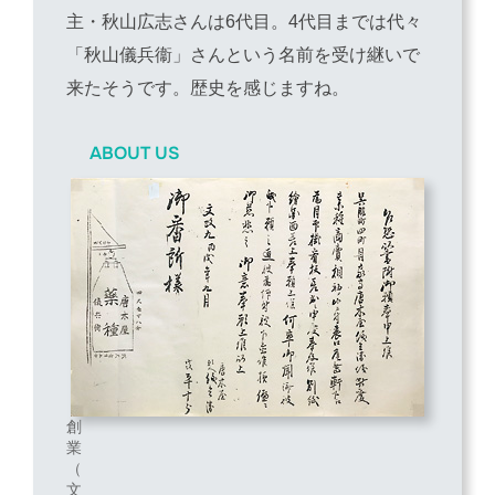
主・秋山広志さんは6代目。4代目までは代々
「秋山儀兵衞」さんという名前を受け継いで
来たそうです。歴史を感じますね。
ABOUT US
創
業
（
文