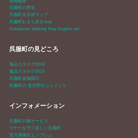
組織概要
シ
呉服町の歴史
呉服町名店街マップ
ョ
呉服町おまち歩きmap
Gofukucho Walking Map English ver.
ン
呉服町の見どころ
逸品カタログ2026
逸品カタログ2025
呉服町老舗探訪
呉服町の 道空間モニュメント
インフォメーション
呉服町の逸サービス
マナーを守り楽しい呉服町
望月通陽氏エンブレム