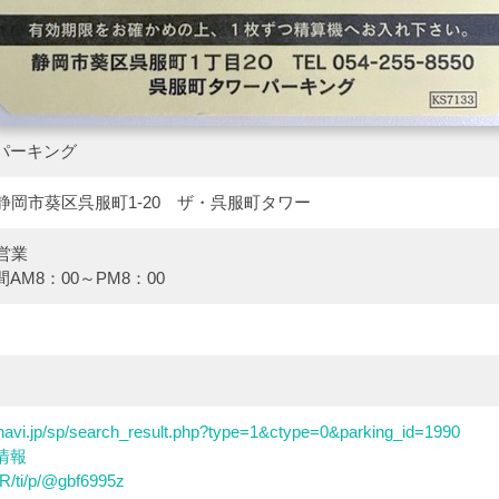
パーキング
31 静岡市葵区呉服町1-20 ザ・呉服町タワー
営業
AM8：00～PM8：00
ngnavi.jp/sp/search_result.php?type=1&ctype=0&parking_id=1990
情報
e/R/ti/p/@gbf6995z