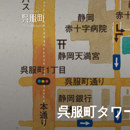
コ
ン
テ
ン
ツ
へ
ス
キ
ッ
プ
呉服町タワ