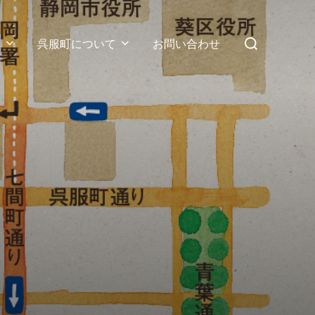
検
ス
呉服町について
お問い合わせ
索
対
象: