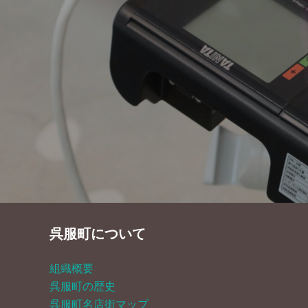
ナ
ビ
ゲ
ー
シ
ョ
ン
呉服町について
組織概要
呉服町の歴史
呉服町名店街マップ