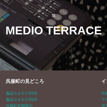
前
前
MEDIO TERRACE
呉服町の見どころ
イ
逸品カタログ2026
呉
逸品カタログ2025
マ
呉服町老舗探訪
望