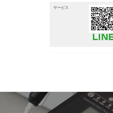
サービス
投
稿