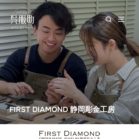
コ
ン
検
サイドバ
テ
索
ン
対
ツ
象:
へ
ス
キ
ッ
プ
FIRST DIAMOND 静岡彫金工房