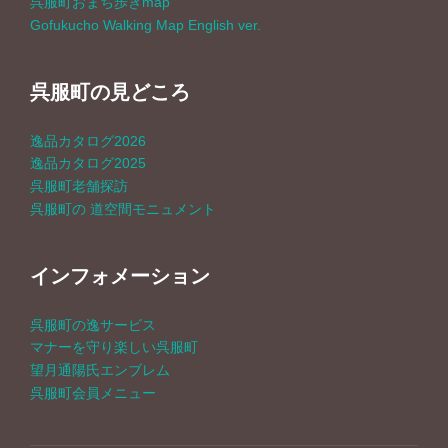
呉服町おまち歩きmap
Gofukucho Walking Map English ver.
ン
呉服町の見どころ
逸品カタログ2026
逸品カタログ2025
呉服町老舗探訪
呉服町の 道空間モニュメント
インフォメーション
呉服町の逸サービス
マナーを守り楽しい呉服町
望月通陽氏エンブレム
呉服町会員メニュー