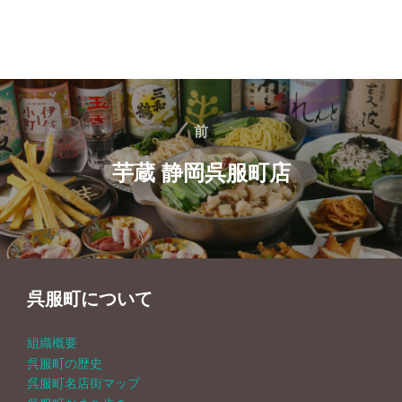
投
前
前
稿
芋蔵 静岡呉服町店
ナ
ビ
ゲ
呉服町について
ー
組織概要
シ
呉服町の歴史
呉服町名店街マップ
ョ