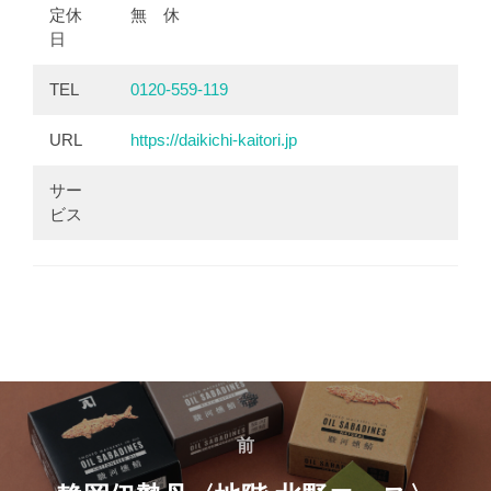
定休
無 休
日
TEL
0120-559-119
URL
https://daikichi-kaitori.jp
サー
ビス
投
前
前
稿