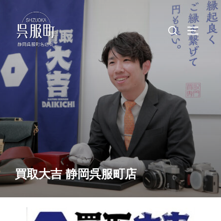
コ
ン
検
サイドバ
テ
索
ン
対
ツ
象:
へ
ス
キ
ッ
プ
買取大吉 静岡呉服町店