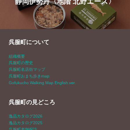
静岡伊勢丹〈地階 北野エース〉
ナ
ビ
ゲ
呉服町について
ー
組織概要
シ
呉服町の歴史
呉服町名店街マップ
ョ
呉服町おまち歩きmap
Gofukucho Walking Map English ver.
ン
呉服町の見どころ
逸品カタログ2026
逸品カタログ2025
呉服町老舗探訪