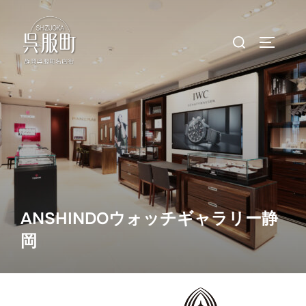
コ
ン
検
サイドバ
テ
索
ン
対
ツ
象:
へ
ス
キ
ッ
プ
ANSHINDOウォッチギャラリー静
岡