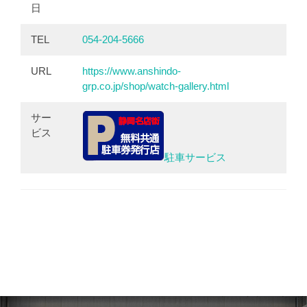
日
TEL
054-204-5666
URL
https://www.anshindo-
grp.co.jp/shop/watch-gallery.html
サー
ビス
駐車サービス