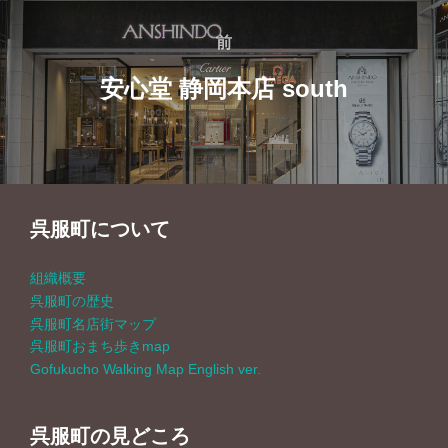
投
前
前
稿
安心堂 静岡本店 south
ナ
ビ
ゲ
呉服町について
ー
組織概要
シ
呉服町の歴史
呉服町名店街マップ
ョ
呉服町おまち歩きmap
Gofukucho Walking Map English ver.
ン
呉服町の見どころ