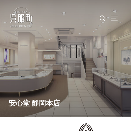
コ
ン
検
サイドバ
テ
索
ン
対
ツ
象:
へ
ス
キ
ッ
プ
安心堂 静岡本店