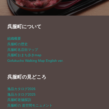
ビ
ゲ
呉服町について
ー
組織概要
シ
呉服町の歴史
呉服町名店街マップ
ョ
呉服町おまち歩きmap
Gofukucho Walking Map English ver.
ン
呉服町の見どころ
逸品カタログ2026
逸品カタログ2025
呉服町老舗探訪
呉服町の 道空間モニュメント