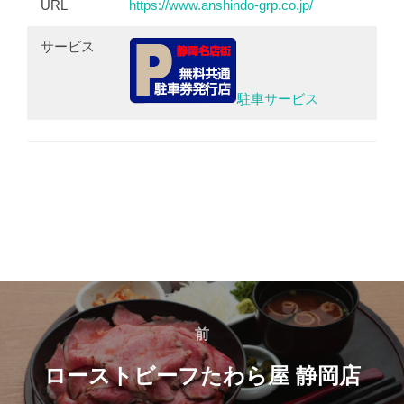
URL
https://www.anshindo-grp.co.jp/
サービス
駐車サービス
投
前
前
稿
ローストビーフたわら屋 静岡店
ナ