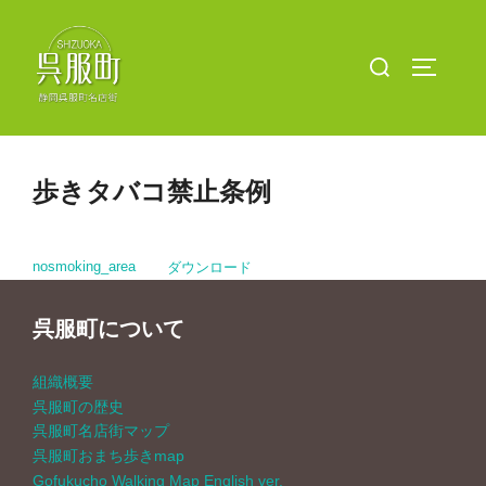
コ
ン
検
サイドバ
テ
索
ン
対
ツ
象:
へ
歩きタバコ禁止条例
ス
キ
ッ
nosmoking_area
ダウンロード
プ
呉服町について
組織概要
呉服町の歴史
呉服町名店街マップ
呉服町おまち歩きmap
Gofukucho Walking Map English ver.